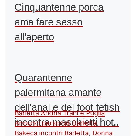
Cinquantenne porca
ama fare sesso
all'aperto
Quarantenne
palermitana amante
dell'anal e del foot fetish
Categorie
Tag
Barletta Andria Trani e Puglia
incontra maschietti hot..
Annunci personali Barletta
,
Bakeca incontri Barletta
,
Donna