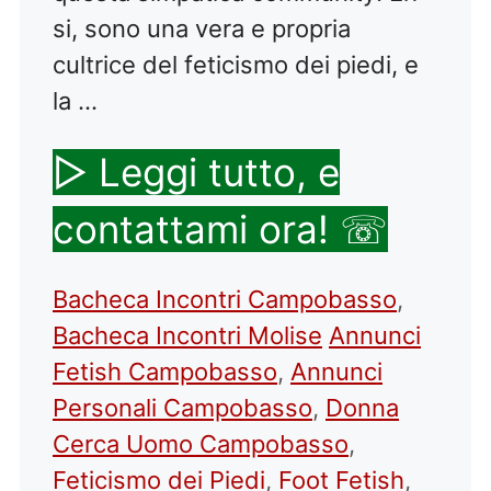
si, sono una vera e propria
cultrice del feticismo dei piedi, e
la …
▷ Leggi tutto, e
contattami ora! ☏
Categorie
Bacheca Incontri Campobasso
,
Tag
Bacheca Incontri Molise
Annunci
Fetish Campobasso
,
Annunci
Personali Campobasso
,
Donna
Cerca Uomo Campobasso
,
Feticismo dei Piedi
,
Foot Fetish
,