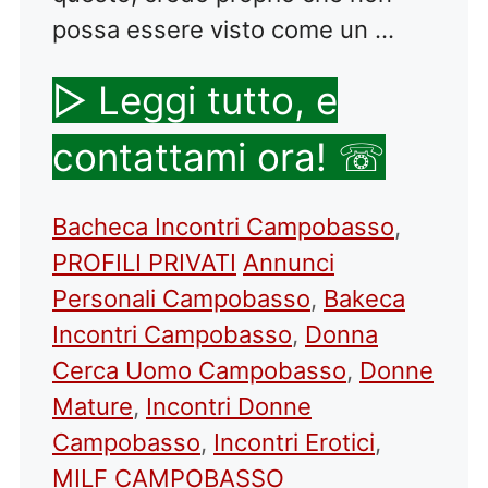
possa essere visto come un …
▷ Leggi tutto, e
contattami ora! ☏
Categorie
Bacheca Incontri Campobasso
,
Tag
PROFILI PRIVATI
Annunci
Personali Campobasso
,
Bakeca
Incontri Campobasso
,
Donna
Cerca Uomo Campobasso
,
Donne
Mature
,
Incontri Donne
Campobasso
,
Incontri Erotici
,
MILF CAMPOBASSO