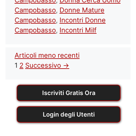
Campobasso
,
Donne Mature
Campobasso
,
Incontri Donne
Campobasso
,
Incontri Milf
Articoli meno recenti
Pagina
Pagina
1
2
Successivo
→
Iscriviti Gratis Ora
Login degli Utenti