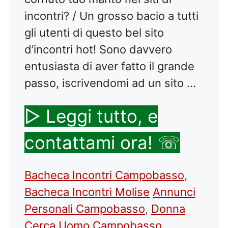
incontri? / Un grosso bacio a tutti
gli utenti di questo bel sito
d’incontri hot! Sono davvero
entusiasta di aver fatto il grande
passo, iscrivendomi ad un sito …
▷ Leggi tutto, e
contattami ora! ☏
Categorie
Bacheca Incontri Campobasso
,
Tag
Bacheca Incontri Molise
Annunci
Personali Campobasso
,
Donna
Cerca Uomo Campobasso
,