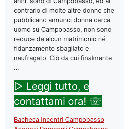
anni, sono di Campobasso, ed al
contrario di molte altre donne che
pubblicano annunci donna cerca
uomo su Campobasso, non sono
reduce da alcun matrimonio né
fidanzamento sbagliato e
naufragato. Ciò da cui finalmente
…
▷ Leggi tutto, e
contattami ora! ☏
Categorie
Tag
Bacheca Incontri Campobasso
Annunci Personali Campobasso
,