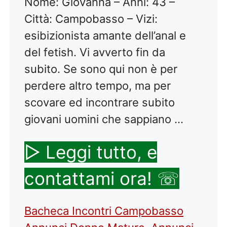
Nome: Giovanna – Anni: 43 –
Città: Campobasso – Vizi:
esibizionista amante dell’anal e
del fetish. Vi avverto fin da
subito. Se sono qui non è per
perdere altro tempo, ma per
scovare ed incontrare subito
giovani uomini che sappiano …
▷ Leggi tutto, e
contattami ora! ☏
Categorie
Tag
Bacheca Incontri Campobasso