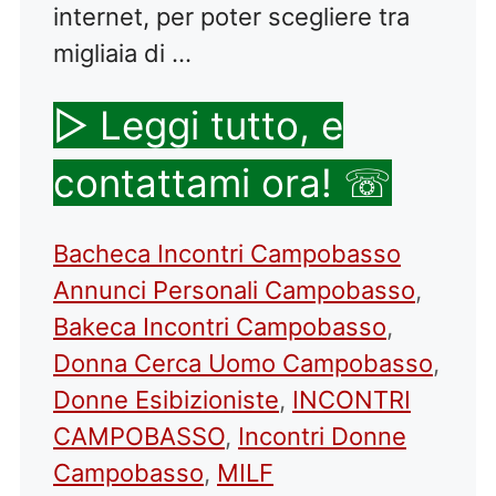
internet, per poter scegliere tra
migliaia di …
▷ Leggi tutto, e
contattami ora! ☏
Categorie
Tag
Bacheca Incontri Campobasso
Annunci Personali Campobasso
,
Bakeca Incontri Campobasso
,
Donna Cerca Uomo Campobasso
,
Donne Esibizioniste
,
INCONTRI
CAMPOBASSO
,
Incontri Donne
Campobasso
,
MILF