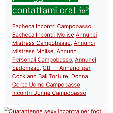
contattami ora! ☏
Categorie
Bacheca Incontri Campobasso
,
Tag
Bacheca Incontri Molise
Annunci
Mistress Campobasso
,
Annunci
Mistress Molise
,
Annunci
Personali Campobasso
,
Annunci
Sadomaso
,
CBT - Annunci per
Cock and Ball Torture
,
Donna
Cerca Uomo Campobasso
,
Incontri Donne Campobasso