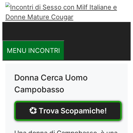
Vai
al
contenuto
MENU INCONTRI
Donna Cerca Uomo
Campobasso
💞 Trova Scopamiche!
Una donna di Campobasso, è una