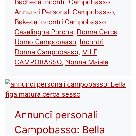
Categorie
Tag
Bacheca Incontri Campobasso
Annunci Personali Campobasso
,
Bakeca Incontri Campobasso
,
Casalinghe Porche
,
Donna Cerca
Uomo Campobasso
,
Incontri
Donne Campobasso
,
MILF
CAMPOBASSO
,
Nonne Maiale
Annunci personali
Campobasso: Bella