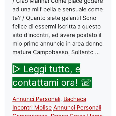
/ Ciao Marina! Come piace godere
ad una milf bella e sensuale come
te? / Quanto siete galanti! Sono
felice di essermi iscritta a questo
sito d’incontri, ed avere postato il
mio primo annuncio in area donne
mature Campobasso. Soltanto …
▷ Leggi tutto, e
contattami ora! ☏
Categorie
Annunci Personali
,
Bacheca
Tag
Incontri Molise
Annunci Personali
Campobasso
,
Donna Cerca Uomo