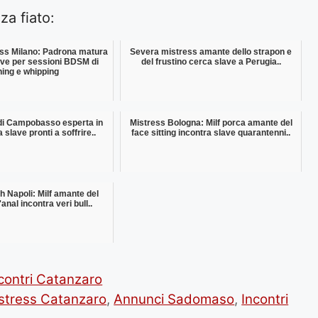
a fiato:
ss Milano: Padrona matura
Severa mistress amante dello strapon e
ave per sessioni BDSM di
del frustino cerca slave a Perugia..
ing e whipping
di Campobasso esperta in
Mistress Bologna: Milf porca amante del
slave pronti a soffrire..
face sitting incontra slave quarantenni..
h Napoli: Milf amante del
'anal incontra veri bull..
contri Catanzaro
stress Catanzaro
,
Annunci Sadomaso
,
Incontri