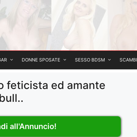
GAR
DONNE SPOSATE
SESSO BDSM
SCAMB
ro feticista ed amante
bull..
di all'Annuncio!