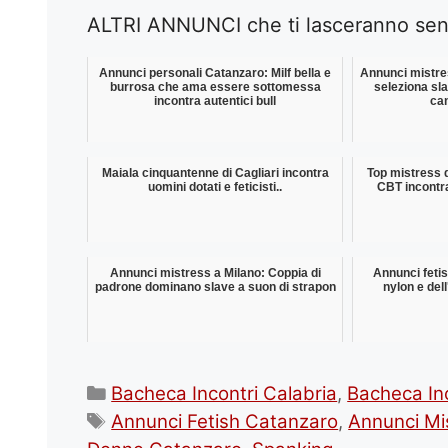
ALTRI ANNUNCI che ti lasceranno senz
Annunci personali Catanzaro: Milf bella e
Annunci mistre
burrosa che ama essere sottomessa
seleziona sl
incontra autentici bull
can
Maiala cinquantenne di Cagliari incontra
Top mistress 
uomini dotati e feticisti..
CBT incontra 
Annunci mistress a Milano: Coppia di
Annunci fetis
padrone dominano slave a suon di strapon
nylon e dell
Categorie
Bacheca Incontri Calabria
,
Bacheca In
Tag
Annunci Fetish Catanzaro
,
Annunci Mi