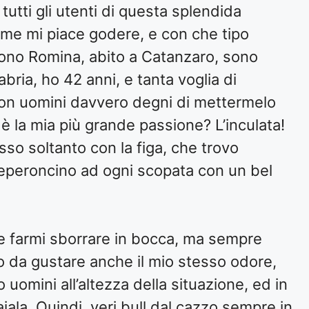
utti gli utenti di questa splendida
me mi piace godere, e con che tipo
Sono Romina, abito a Catanzaro, sono
bria, ho 42 anni, e tanta voglia di
con uomini davvero degni di mettermelo
 è la mia più grande passione? L’inculata!
so soltanto con la figa, che trovo
peperoncino ad ogni scopata con un bel
 e farmi sborrare in bocca, ma sempre
o da gustare anche il mio stesso odore,
uomini all’altezza della situazione, ed in
ala. Quindi, veri bull dal cazzo sempre in