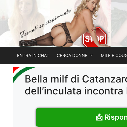
Vai
al
contenuto
ENTRA IN CHAT
CERCA DONNE
MILF E COU
Bella milf di Catanza
dell’inculata incontra 
📩 Rispon