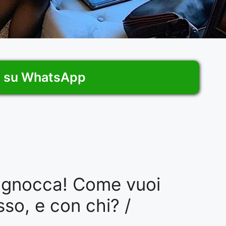
i su WhatsApp
n gnocca! Come vuoi
sso, e con chi? /