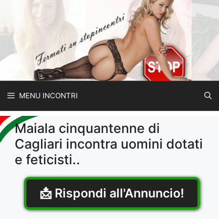
Vai
al
contenuto
MENU INCONTRI
Maiala cinquantenne di
Cagliari incontra uomini dotati
e feticisti..
📩 Rispondi all'Annuncio!