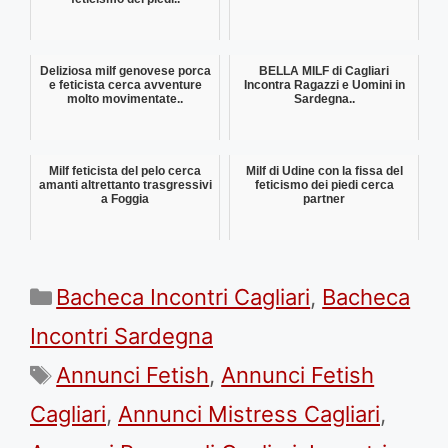
Deliziosa milf genovese porca
BELLA MILF di Cagliari
e feticista cerca avventure
Incontra Ragazzi e Uomini in
molto movimentate..
Sardegna..
Milf feticista del pelo cerca
Milf di Udine con la fissa del
amanti altrettanto trasgressivi
feticismo dei piedi cerca
a Foggia
partner
Categorie
Bacheca Incontri Cagliari
,
Bacheca
Incontri Sardegna
Tag
Annunci Fetish
,
Annunci Fetish
Cagliari
,
Annunci Mistress Cagliari
,